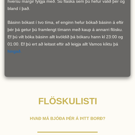
hversu margir fylgja með. Sú flaska sem þú hefur valið þér og
bland í það.
Básinn bókast í tvo tíma, ef enginn hefur bókað básinn á eftir
þér þá getur þú framlengt tímann með kaup á annarri flösku.
Ef þú vilt bóka básinn allt kvöldið þá bókaru hann kl 23:00 og
01:00. Ef þú ert að leitast eftir að leigja allt Vamos kíktu þá
hingað.
FLÖSKULISTI
HVAÐ MÁ BJÓÐA ÞÉR Á ÞITT BORÐ?