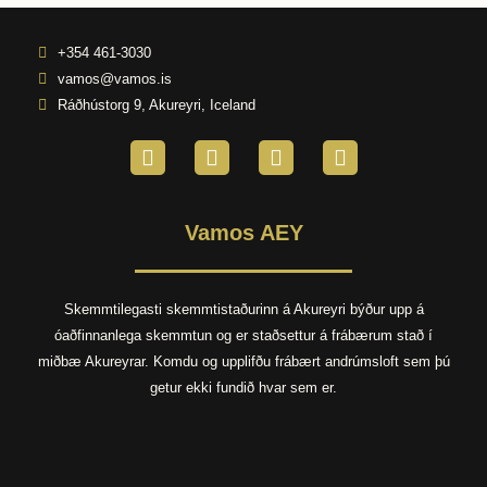
+354 461-3030
vamos@vamos.is
Ráðhústorg 9, Akureyri, Iceland
F
I
E
P
a
n
n
h
c
s
v
o
e
t
e
n
Vamos AEY
b
a
l
e
o
g
o
o
r
p
k
a
e
Skemmtilegasti skemmtistaðurinn á Akureyri býður upp á
-
m
óaðfinnanlega skemmtun og er staðsettur á frábærum stað í
f
miðbæ Akureyrar. Komdu og upplifðu frábært andrúmsloft sem þú
getur ekki fundið hvar sem er.