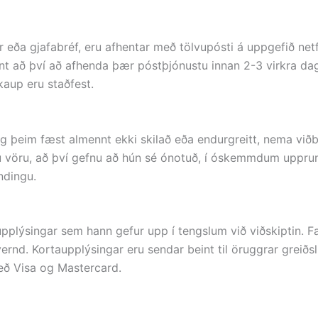
eða gjafabréf, eru afhentar með tölvupósti á uppgefið netfa
nt að því að afhenda þær póstþjónustu innan 2-3 virkra da
 kaup eru staðfest.
eim fæst almennt ekki skilað eða endurgreitt, nema viðburðu
ttöku vöru, að því gefnu að hún sé ónotuð, í óskemmdum up
ndingu.
 upplýsingar sem hann gefur upp í tengslum við viðskiptin. F
nd. Kortaupplýsingar eru sendar beint til öruggrar greiðslu
eð Visa og Mastercard.