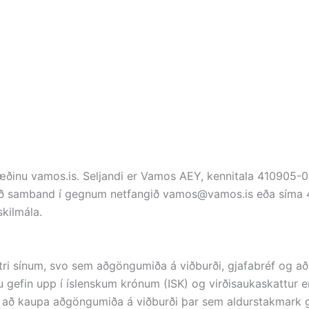
fsvæðinu vamos.is. Seljandi er Vamos AEY, kennitala 410905-
fið samband í gegnum netfangið vamos@vamos.is eða síma 
kilmála.
i sínum, svo sem aðgöngumiða á viðburði, gjafabréf og aðr
 gefin upp í íslenskum krónum (ISK) og virðisaukaskattur er 
il að kaupa aðgöngumiða á viðburði þar sem aldurstakmark gi