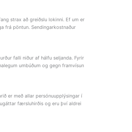
ng strax að greiðslu lokinni. Ef um er
ga frá pöntun. Sendingarkostnaður
r falli niður af hálfu seljanda. Fyrir
prunalegum umbúðum og gegn framvísun
arið er með allar persónuupplýsingar í
gáttar færsluhirðis og eru því aldrei