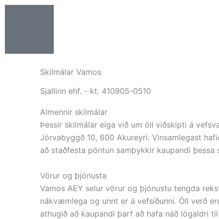
Skip
to
content
Skilmálar Vamos
Sjallinn ehf. - kt. 410905-0510
Almennir skilmálar
Þessir skilmálar eiga við um öll viðskipti á ve
Jörvabyggð 10, 600 Akureyri. Vinsamlegast ha
að staðfesta pöntun samþykkir kaupandi þessa s
Vörur og þjónusta
Vamos AEY selur vörur og þjónustu tengda rekstr
nákvæmlega og unnt er á vefsíðunni. Öll verð eru
athugið að kaupandi þarf að hafa náð lögaldri t