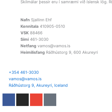
Skilmálar þessir eru í samræmi við íslensk lög. R
Nafn
Sjallinn Ehf
Kennitala
410905-0510
VSK
88466
Sími
461-3030
Netfang
vamos@vamos.is
Heimilisfang
Ráðhústorg 9, 600 Akureyri
+354 461-3030
vamos@vamos.is
Ráðhústorg 9, Akureyri, Iceland
F
I
E
P
a
n
n
h
c
s
v
o