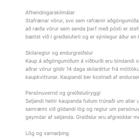
Afhendingarskilmálar
Stafrænar vörur, svo sem rafrænir aðgöngumiðar 
að ræða vörur sem senda þarf með pósti er stef
bætist við í greiðsluferli og er sýnilegur áður en
Skilareglur og endurgreiðslur
Kaup á aðgöngumiðum á viðburði eru bindandi og þ
aðrar vörur gildir 14 daga skilaréttur frá mó
kaupkvittunar. Kaupandi ber kostnað af endurse
Persónuvernd og greiðsluöryggi
Seljandi heitir kaupanda fullum trúnaði um allar
samræmi við gildandi lög og reglur um persónuver
geymdar af seljanda. Greiðslur eru afgreiddar m
Lög og varnarþing