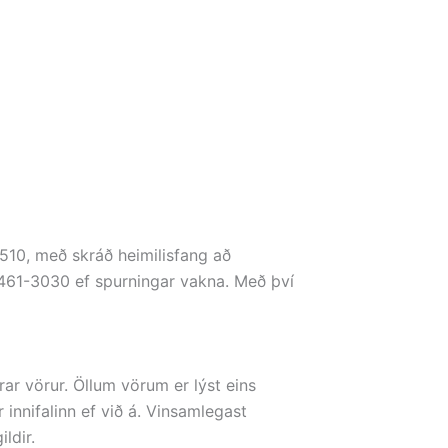
0510, með skráð heimilisfang að
461-3030 ef spurningar vakna. Með því
ar vörur. Öllum vörum er lýst eins
innifalinn ef við á. Vinsamlegast
ldir.