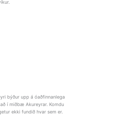
íkur.
yri býður upp á óaðfinnanlega
tað í miðbæ Akureyrar. Komdu
etur ekki fundið hvar sem er.