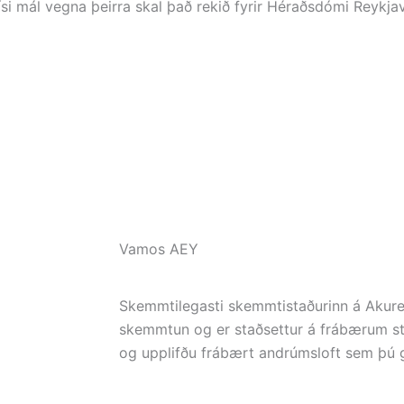
ísi mál vegna þeirra skal það rekið fyrir Héraðsdómi Reykjav
Vamos AEY
Skemmtilegasti skemmtistaðurinn á Akure
skemmtun og er staðsettur á frábærum s
og upplifðu frábært andrúmsloft sem þú g